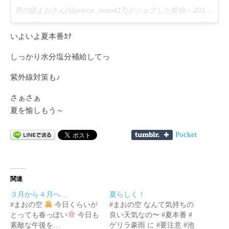
男の娘まおさん(@prince_mao417)がシェアした投稿 –
2017 8月 7 10:28午後 PDT
いよいよ夏本番ｶﾅ
しっかり水分塩分補給してっ
紫外線対策も♪
さぁさぁ
夏を愉しもう～
Pocket
関連
３月から４月へ…
夏らしく！
#まおの空
今日くらいが
#まおの空 なんて気持ちの
とっても春っぽい
今日も
良い天気なの〜 #夏本番 #
素敵な午後を…
ゲリラ豪雨 に #要注意 #池