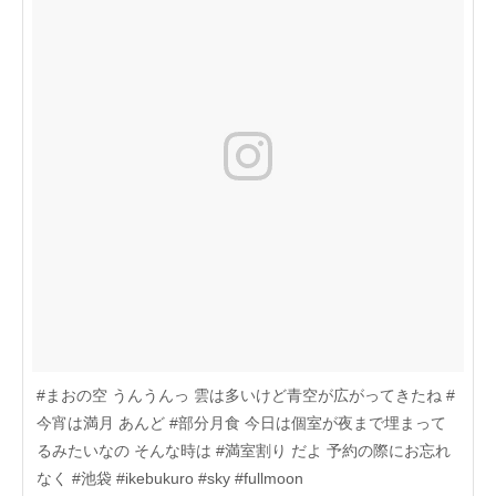
#まおの空 うんうんっ 雲は多いけど青空が広がってきたね #
今宵は満月 あんど #部分月食 今日は個室が夜まで埋まって
るみたいなの そんな時は #満室割り だよ 予約の際にお忘れ
なく #池袋 #ikebukuro #sky #fullmoon