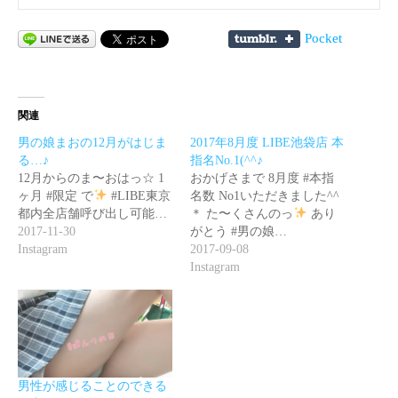
Pocket
関連
男の娘まおの12月がはじま
2017年8月度 LIBE池袋店 本
る…♪
指名No.1(^^♪
12月からのま〜おはっ☆ 1
おかげさまで 8月度 #本指
ヶ月 #限定 で
#LIBE東京
名数 No1いただきました^^
都内全店舗呼び出し可能…
＊ た〜くさんのっ
あり
2017-11-30
がとう #男の娘…
Instagram
2017-09-08
Instagram
男性が感じることのできる