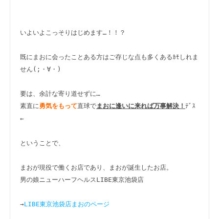
いよいよこっそりはじめます…！！？

既にまおに会ったことある方はご存じな点も多くあるｶﾓしれま
せん(;・∀・)

要は、余計な寄り道せずに…

素直に
直球で
ﾃﾞｽ
勇気をもって
まおに逢いに来れば万事解決！
←

ということで、

まおが現役で働くお店であり、まおが誕生したお店。

男の娘ニューハーフヘルスLIBE東京池袋店

→
LIBE東京池袋店まおのページ