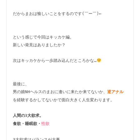
だからまおは愉しいことをするのです(￣ー￣)←

という感じで今回はキッカケ編。

新しい発見はありましたか？

次はキッカケから一歩踏み込んだところかな…
最後に、

男の娘NHヘルスのまおに逢いに来たか来てないか、
逆アナル
を経験するかしてないかで面白大きく人生変わります。

人間の3大欲求。

食欲・睡眠欲・
性欲
3大欲求はバランスが大事。
