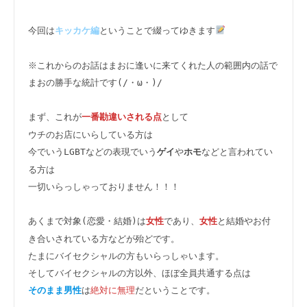
今回は
ということで綴ってゆきます
キッカケ編
※これからのお話はまおに逢いに来てくれた人の範囲内の話で
まおの勝手な統計です(/・ω・)/

まず、これが
として

一番勘違いされる点
ウチのお店にいらしている方は

今でいうLGBTなどの表現でいう
や
などと言われてい
ゲイ
ホモ
る方は

一切いらっしゃっておりません！！！

あくまで対象(恋愛・結婚)は
であり、
と結婚やお付
女性
女性
き合いされている方などが殆どです。

たまにバイセクシャルの方もいらっしゃいます。

は
絶対に無理
だということです。

そのまま男性