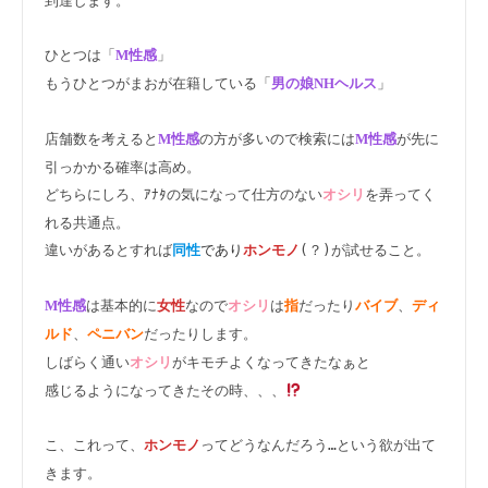
到達します。

ひとつは「
」

M性感
もうひとつがまおが在籍している「
」

男の娘NHヘルス
店舗数を考えると
の方が多いので検索には
が先に
M性感
M性感
引っかかる確率は高め。

どちらにしろ、ｱﾅﾀの気になって仕方のない
を弄ってく
オシリ
れる共通点。

違いがあるとすれば
であり
(？)が試せること。

同性
ホンモノ
は基本的に
なので
は
だったり
、
M性感
女性
オシリ
指
バイブ
ディ
、
だったりします。

ルド
ペニバン
しばらく通い
がキモチよくなってきたなぁと

オシリ
感じるようになってきたその時、、、
こ、これって、
ってどうなんだろう…という欲が出て
ホンモノ
きます。
