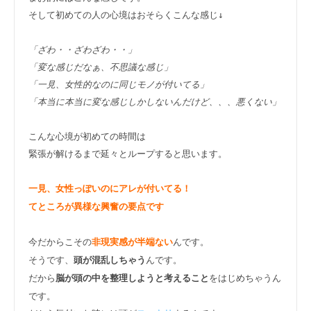
そして初めての人の心境はおそらくこんな感じ↓

「ざわ・・ざわざわ・・」

「変な感じだなぁ、不思議な感じ」

「一見、女性的なのに同じモノが付いてる」

「本当に本当に変な感じしかしないんだけど、、、悪くない」
こんな心境が初めての時間は

緊張が解けるまで延々とループすると思います。

一見、女性っぽいのにアレが付いてる！
てところが異様な興奮の要点です
今だからこその
んです。

非現実感が半端ない
そうです、
んです。

頭が混乱しちゃう
だから
をはじめちゃうん
脳が頭の中を整理しようと考えること
です。
