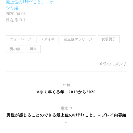
最上位のｷﾓﾁｲｲこと。～オ
シリ編～
2020-04-03
性なるコト
ニューハーフ
メスイキ
前立腺マッサージ
女装男子
男の娘
風俗
0件のコメント
前
#ゆく年くる年 2019から2020
最近
男性が感じることのできる最上位のｷﾓﾁｲｲこと。～プレイ内容編
～