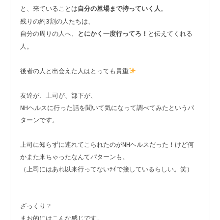
と、来ていることは
。

自分の墓場まで持っていく人
残りの約3割の人たちは、

自分の周りの人へ、
と伝えてくれる
とにかく一度行ってろ！
人。

後者の人と出会えた人はとっても貴重
友達が、上司が、部下が、

NHヘルスに行った話を聞いて気になって調べてみたというパ
ターンです。

上司に知らずに連れてこられたのがNHヘルスだった！けど何
かまた来ちゃったなんてパターンも。

（上司にはあれ以来行ってないﾃｲで接しているらしい。笑）

ざっくり？

まお的にはこんな感じです。
