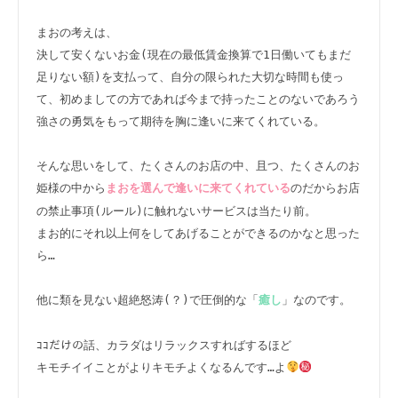
まおの考えは、

決して安くないお金(現在の最低賃金換算で1日働いてもまだ
足りない額)を支払って、自分の限られた大切な時間も使っ
て、初めましての方であれば今まで持ったことのないであろう
強さの勇気をもって期待を胸に逢いに来てくれている。

そんな思いをして、たくさんのお店の中、且つ、たくさんのお
姫様の中から
のだからお店
まおを選んで逢いに来てくれている
の禁止事項(ルール)に触れないサービスは当たり前。

まお的にそれ以上何をしてあげることができるのかなと思った
ら…

他に類を見ない超絶怒涛(？)で圧倒的な「
」なのです。

癒し
ｺｺだけの話、カラダはリラックスすればするほど

キモチイイことがよりキモチよくなるんです…よ