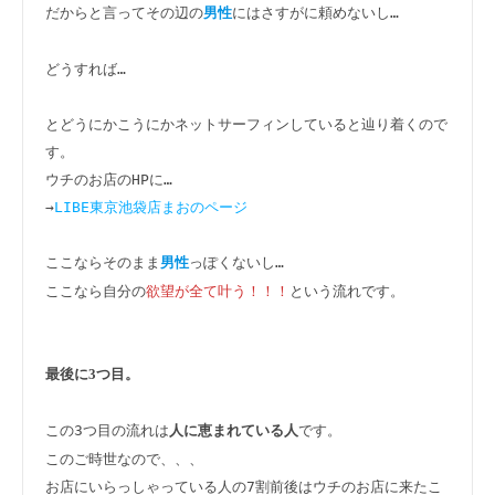
だからと言ってその辺の
にはさすがに頼めないし…

男性
どうすれば…

とどうにかこうにかネットサーフィンしていると辿り着くので
す。

ウチのお店のHPに…

→
LIBE東京池袋店まおのページ
ここならそのまま
っぽくないし…

男性
ここなら自分の
欲望が全て叶う！！！
という流れです。

最後に3つ目。
この3つ目の流れは
です。

人に恵まれている人
このご時世なので、、、

お店にいらっしゃっている人の7割前後はウチのお店に来たこ