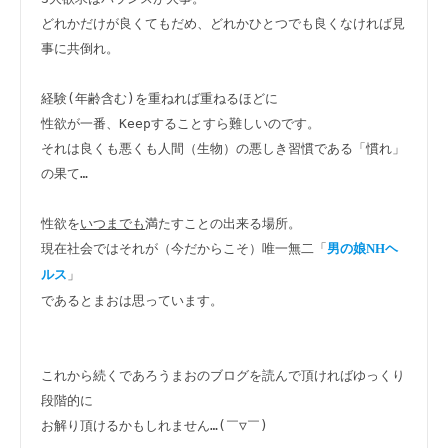
どれかだけが良くてもだめ、どれかひとつでも良くなければ見
事に共倒れ。

経験(年齢含む)を重ねれば重ねるほどに

性欲が一番、Keepすることすら難しいのです。

それは良くも悪くも人間（生物）の悪しき習慣である「慣れ」
の果て…

性欲を
いつまでも
満たすことの出来る場所。

現在社会ではそれが（今だからこそ）唯一無二「
男の娘NHヘ
」

ルス
であるとまおは思っています。

これから続くであろうまおのブログを読んで頂ければゆっくり
段階的に
