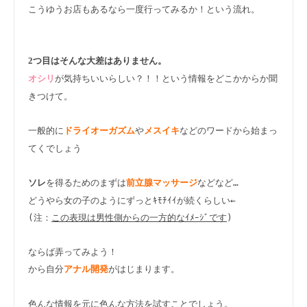
こうゆうお店もあるなら一度行ってみるか！という流れ。

2つ目はそんな大差はありません。
が気持ちいいらしい？！！という情報をどこかからか聞
オシリ
きつけて。

一般的に
や
などのワードから始まっ
ドライオーガズム
メスイキ
てくでしょう

を得るためのまずは
などなど…

ソレ
前立腺マッサージ
どうやら女の子のようにずっとｷﾓﾁｲｲが続くらしい←

(注：
この表現は男性側からの一方的なｲﾒｰｼﾞです
)

ならば弄ってみよう！

から自分
がはじまります。

アナル開発