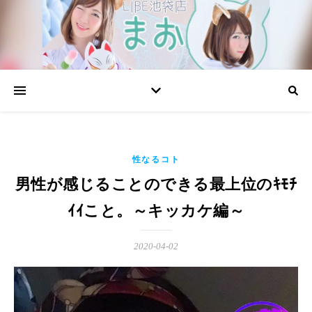
性なるコト
男性が感じることのできる最上位のｷﾓﾁ
ｲｲこと。～キッカケ編～
2020-04-02