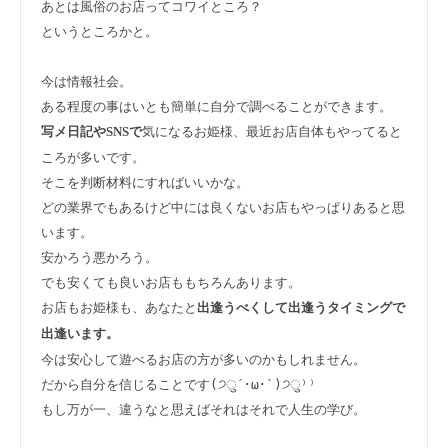
あとは風俗のお店ってコワイところ？

というところかと。

今は情報社会。

気になるお姫様、最近お店自体もやってると
写メ日記やSNSで
ころが多いです。

そこを判断材料にすればいいかな。

どの業界でもあるけど中には良くないお店もやっぱりあると思
います。

安かろう悪かろう。

でも安くても良いお店ももちろんあります。

お店もお姫様も、あなたと
出逢うべくして出逢うタイミングで
出逢います。
今は安心して遊べるお店の方が多いのかもしれません。

だから自分を信じることです(੭ु´･ω･`)੭ु⁾⁾

もし万が一、違うなと思えばそれはそれで人生の学び。
