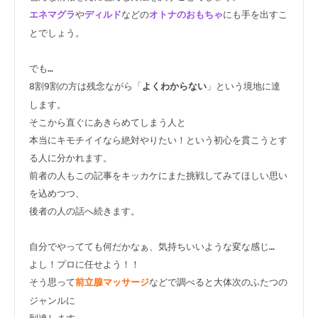
や
などの
にも手を出すこ
エネマグラ
ディルド
オトナのおもちゃ
とでしょう。

でも…

8割9割の方は残念ながら「
」という境地に達
よくわからない
します。

そこから直ぐにあきらめてしまう人と

本当にキモチイイなら絶対やりたい！という初心を貫こうとす
る人に分かれます。

前者の人もこの記事をキッカケにまた挑戦してみてほしい思い
を込めつつ、

後者の人の話へ続きます。

自分でやってても何だかなぁ、気持ちいいような変な感じ…

よし！プロに任せよう！！

そう思って
などで調べると大体次のふたつの
前立腺マッサージ
ジャンルに
