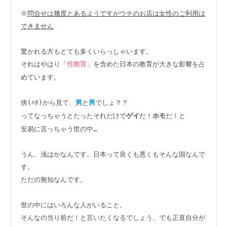
※
問合せは幾度とあるようですがウチのお店は女性のご利用は
できません
驚かれる方もとても多くいらっしゃいます。

それはやはり「
」を含めた日本の教育が大きな影響を占
性教育
めています。

傍(ﾊﾀ)から見て、
と
でしょ？？

男
男
ってなっちゃうとたったそれだけで
だ！
だ！と

ゲイ
ホモ
安易に言っちゃう世の中…

うん、浅はかなんです。日本って良くも悪くもそんな国なんで
す。

ただの無知なんです。

世の中にはいろんな人がいること。

そんなの当り前だ！と言いたくなるでしょう、でも正直自分が