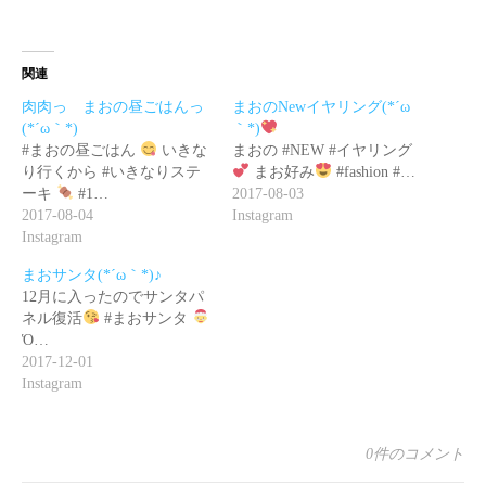
関連
肉肉っ まおの昼ごはんっ
まおのNewイヤリング(*´ω
(*´ω｀*)
｀*)
#まおの昼ごはん
いきな
まおの #NEW #イヤリング
り行くから #いきなりステ
まお好み
#fashion #…
ーキ
#1…
2017-08-03
2017-08-04
Instagram
Instagram
まおサンタ(*´ω｀*)♪
12月に入ったのでサンタパ
ネル復活
#まおサンタ
Ὁ…
2017-12-01
Instagram
0件のコメント